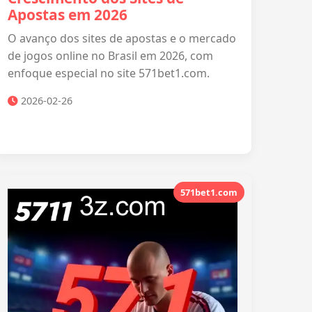
Apostas em 2026
O avanço dos sites de apostas e o mercado
de jogos online no Brasil em 2026, com
enfoque especial no site 571bet1.com.
2026-02-26
571bet1.com