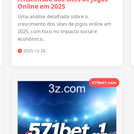
Online em 2025
Uma análise detalhada sobre o
crescimento dos sites de jogos online em
2025, com foco no impacto social e
econômico.
2025-12-26
571bet1.com