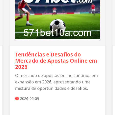
Tendências e Desafios do
Mercado de Apostas Online em
2026
O mercado de apostas online continua em
expansão em 2026, apresentando uma
mistura de oportunidades e desafios.
2026-05-09