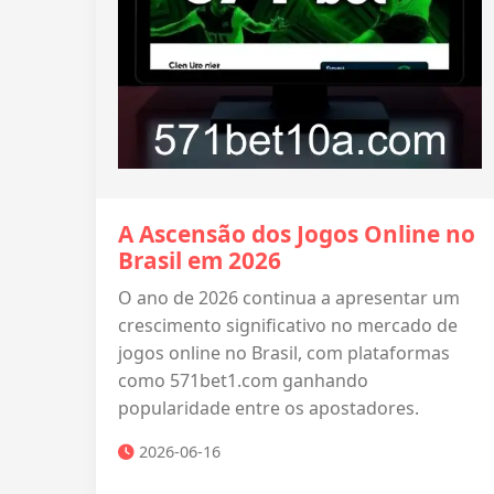
A Ascensão dos Jogos Online no
Brasil em 2026
O ano de 2026 continua a apresentar um
crescimento significativo no mercado de
jogos online no Brasil, com plataformas
como 571bet1.com ganhando
popularidade entre os apostadores.
2026-06-16