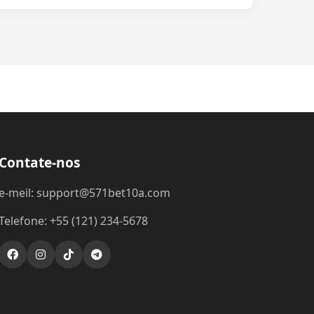
Contate-nos
e-meil: support@571bet10a.com
Telefone: +55 (121) 234-5678