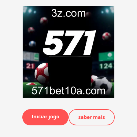
Iniciar jogo
saber mais