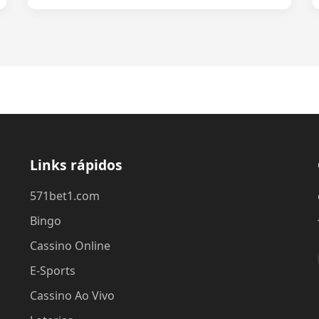
Links rápidos
571bet1.com
Bingo
Cassino Online
E-Sports
Cassino Ao Vivo