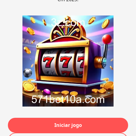
Iniciar jogo