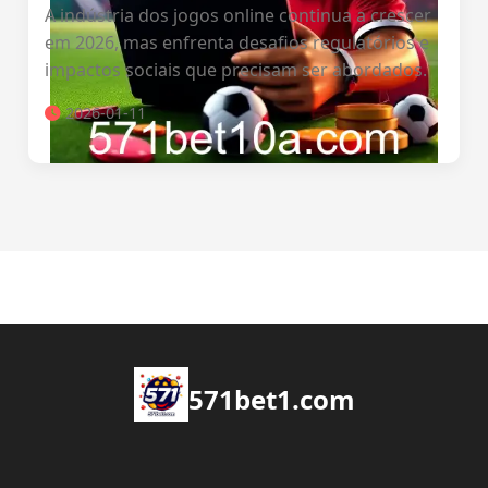
A indústria dos jogos online continua a crescer
em 2026, mas enfrenta desafios regulatórios e
impactos sociais que precisam ser abordados.
2026-01-11
571bet1.com